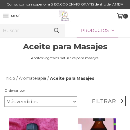
Con su compra superior a $ 150.000 ENVIO GRATIS dentro del AMBA
MENÚ
0
PRODUCTOS
Aceite para Masajes
Aceites vegetales naturales para masajes.
Inicio
/
Aromaterapia
/
Aceite para Masajes
Ordenar por
FILTRAR