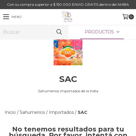
Con su compra superior a $ 150.000 ENVIO GRATIS dentro del AMBA
MENÚ
0
PRODUCTOS
SAC
Sahumerios importados de la India
Inicio
/
Sahumerios
/
Importados
/
SAC
No tenemos resultados para tu
búsqueda. Por favor, intentá con